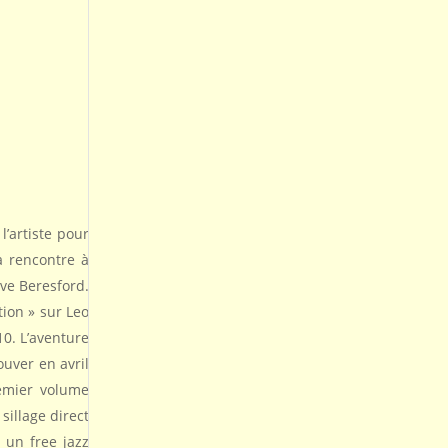
l’artiste pour
a rencontre à
ve Beresford.
tion » sur Leo
10. L’aventure
ouver en avril
remier volume
sillage direct
 un free jazz