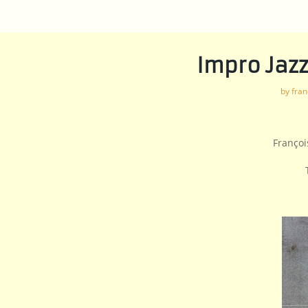
Impro Jaz
by
fran
Franço