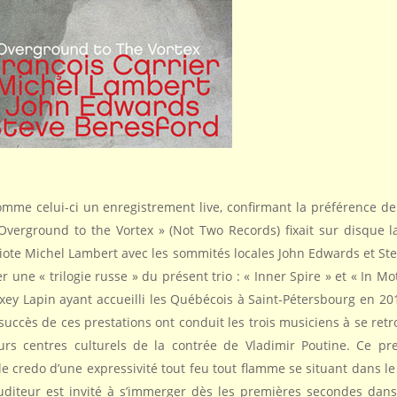
omme celui-ci un enregistrement live, confirmant la préférence de 
Overground to the Vortex » (Not Two Records) fixait sur disque l
iote Michel Lambert avec les sommités locales John Edwards et Ste
une « trilogie russe » du présent trio : « Inner Spire » et « In Mo
lexey Lapin ayant accueilli les Québécois à Saint-Pétersbourg en 20
ccès de ces prestations ont conduit les trois musiciens à se retr
urs centres culturels de la contrée de Vladimir Poutine. Ce p
e credo d’une expressivité tout feu tout flamme se situant dans le 
uditeur est invité à s’immerger dès les premières secondes dans